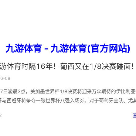
九游体育 - 九游体育(官方网站)
6-08
月7日凌晨3点，美加墨世界杯1/8决赛将迎来万众期待的伊比利
牙与西班牙将争夺一张世界杯八强入场券。对于葡萄牙全队、尤
而言，这场淘汰赛承载着长达16年的遗憾，是一场不折不扣的复
2