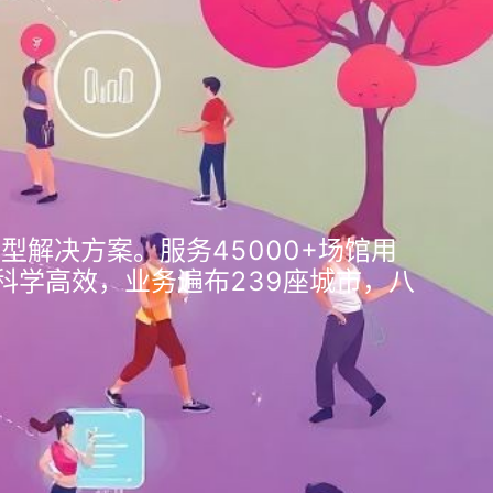
型解决方案。服务45000+场馆用
科学高效，业务遍布239座城市，八