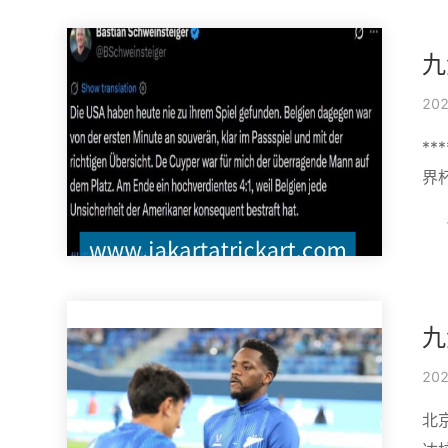
202
*
界
门
202
北