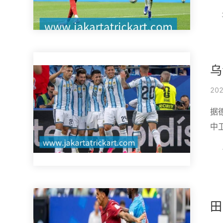
地
乌
202
据
中
久