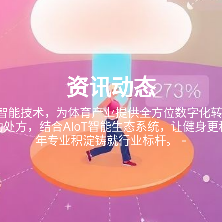
资讯动态
智能技术，为体育产业提供全方位数字化转
处方，结合AIoT智能生态系统，让健身更
年专业积淀铸就行业标杆。 -