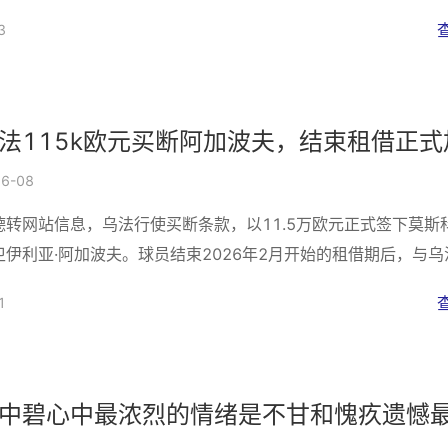
亚这样小国的世界杯梦想。在此前结束的世界杯1/16决赛中，
3
法115k欧元买断阿加波夫，结束租借正式
6-08
德转网站信息，乌法行使买断条款，以11.5万欧元正式签下莫斯
卫伊利亚·阿加波夫。球员结束2026年2月开始的租借期后，与
合同，新约至2027年夏天。图片由AI生成25岁的阿加
1