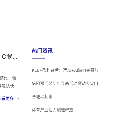
热门资讯
九游体育时隔16年！葡西又在1/8决赛碰面！C罗要复仇，当年0比1被淘汰！
KEEP盈利背后：运动+AI潜力始释放
亚德比，葡
信阳浉河区新年登高活动燃动大尖山
其是队长C
全城动起来!
查看更多
体育产业活力加速释放