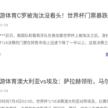
6-08
*****近日，美国队和葡萄牙队在美加墨世界杯上被淘汰之后，洛
杯1/4决赛的门票在转售市场上迅速下降了一半以上，这是决赛
票价格的最新一次下调。数据显示，截至北京时间7月8日，即将
1
6-08
京时间7月4日02:00，世界杯1/16决赛澳大利亚对阵埃及，比