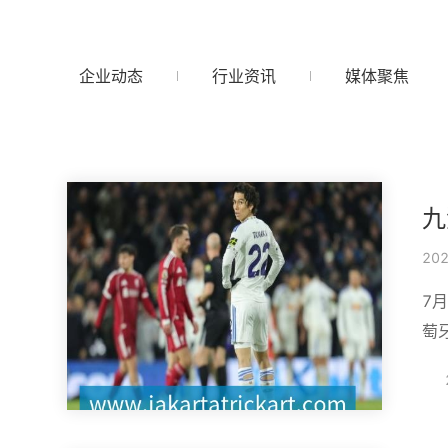
企业动态
行业资讯
媒体聚焦
202
7
萄
罗