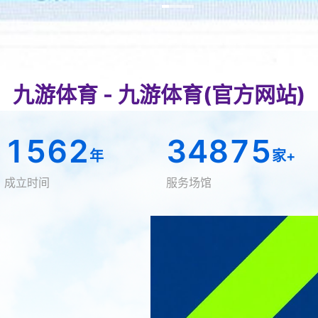
九游体育 - 九游体育(官方网站)
2015
45000
年
家+
成立时间
服务场馆