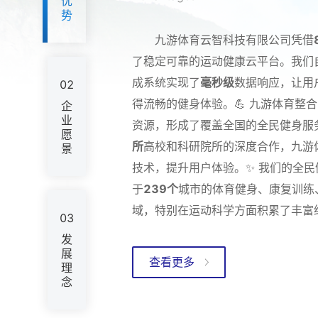
优
势
九游体育云智科技有限公司凭借
了稳定可靠的运动健康云平台。我们
成系统实现了
毫秒级
数据响应，让用
02
得流畅的健身体验。💪 九游体育整
企
业
资源，形成了覆盖全国的全民健身服
愿
所
高校和科研院所的深度合作，九游
景
技术，提升用户体验。✨ 我们的全
于
239个
城市的体育健身、康复训练
域，特别在运动科学方面积累了丰富
03
万
用户群体。官方网站始终坚持技术
发
稳定、高效的智慧体育解决方案。
展
查看更多
理
念