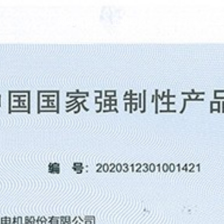
网站首页
企业概览
解决方案