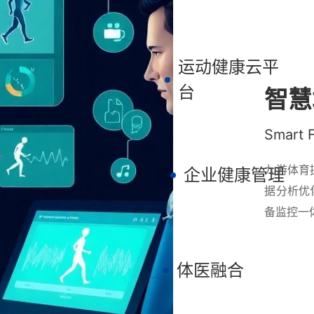
运动健康云平
台
智慧
Smart F
九游体育
企业健康管理
据分析优
备监控一
体医融合