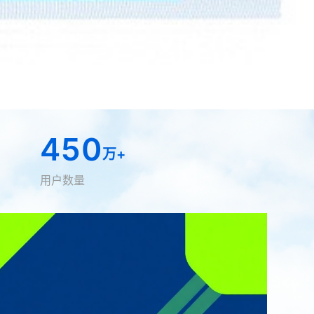
580
万+
用户数量