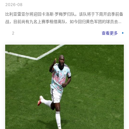
2026-08
比利亚雷亚尔将迎回卡洛斯·罗梅罗归队。该队将于下周开启季前备
战，目前尚有九名上赛季租借离队、如今回归黄色军团的球员去向
待敲定：卡洛斯·罗梅罗、伊利亚斯·阿科马奇、蒂亚戈·费尔南德
2
查看更多
斯、拉蒙·特拉茨、亚历