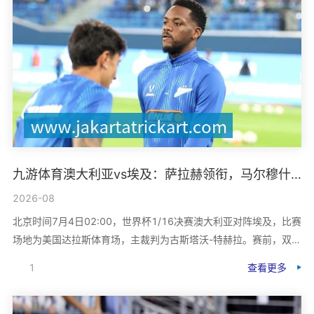
九游体育澳大利亚vs埃及：萨拉赫领衔，马尔穆什、伊兰昆达出战
2026-08
北京时间7月4日02:00，世界杯1/16决赛澳大利亚对阵埃及，比赛
场地为美国达拉斯体育场，主裁判为古斯塔沃-特赫拉。赛前，双方
公布首发阵容。澳大利亚首发：18-帕特里克-比奇、3-奇尔卡蒂、
1
查看更多
5-乔丹