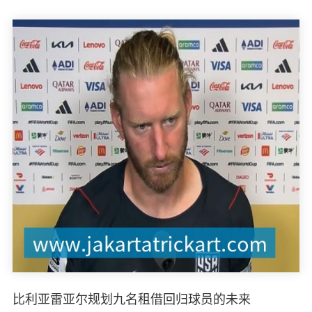
比利亚雷亚尔规划九名租借回归球员的未来