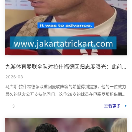
九游体育曼联全队对拉什福德回归态度曝光：此前声明令队友失望
2026-08
马库斯·拉什福德争取重回曼联阵容的希望得到提振，他的一位效力
最久的队友公开支持他回归。这位28岁的球员在巴塞罗那租借期间
表现令人印象深刻，预计将在今夏晚些时候回到老特拉福德报到。
3
查看更多
这位英格兰国脚在西班牙