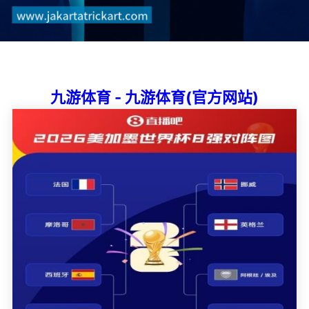
九游体育 - 九游体育(官方网站)