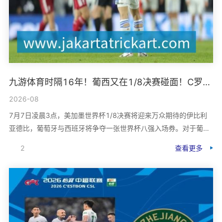
九游体育时隔16年！葡西又在1/8决赛碰面！C罗要复仇，当年0比1被淘汰！
2026-08
7月7日凌晨3点，美加墨世界杯1/8决赛将迎来万众期待的伊比利
亚德比，葡萄牙与西班牙将争夺一张世界杯八强入场券。对于葡萄
牙全队、尤其是队长C罗而言，这场淘汰赛承载着长达16年的遗
2
查看更多
憾，是一场不折不扣的复