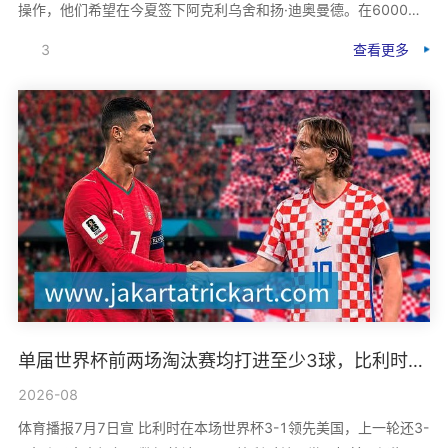
操作，他们希望在今夏签下阿克利乌舍和扬·迪奥曼德。在6000万
欧将贡萨洛·拉莫斯出售给米兰后，巴黎又以超过4000万欧不含奖
3
查看更多
金的价格敲定了李
单届世界杯前两场淘汰赛均打进至少3球，比利时是2010年以来首队
2026-08
体育播报7月7日宣 比利时在本场世界杯3-1领先美国，上一轮还3-