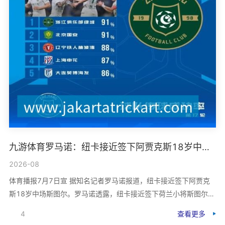
九游体育罗马诺：纽卡接近签下阿贾克斯18岁中场斯图尔，总价超2500万欧
2026-08
体育播报7月7日宣 据知名记者罗马诺报道，纽卡接近签下阿贾克
斯18岁中场斯图尔。罗马诺透露，纽卡接近签下荷兰小将斯图尔，
转会费总价超过2500万欧元，球员已同意加盟纽卡，俱乐部之间
4
查看更多
的谈判进展顺利。斯图