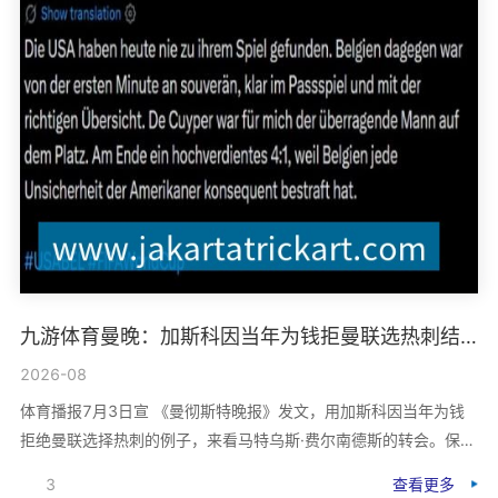
九游体育曼晚：加斯科因当年为钱拒曼联选热刺结果后悔终身，M费要注意了
2026-08
体育播报7月3日宣 《曼彻斯特晚报》发文，用加斯科因当年为钱
拒绝曼联选择热刺的例子，来看马特乌斯·费尔南德斯的转会。保罗
·加斯科因曾多次表达悔意，后悔当年为了钱而选择加盟热刺而非曼
3
查看更多
联。1988年，加斯