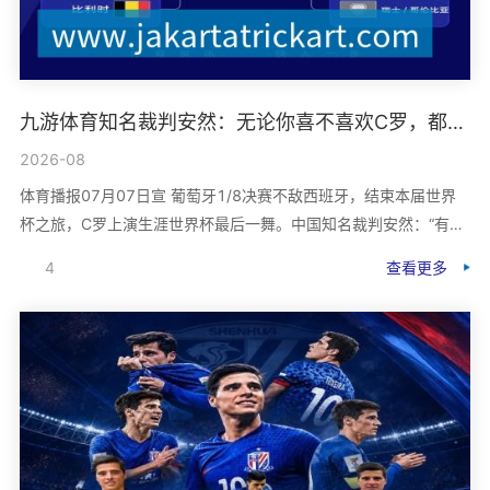
九游体育知名裁判安然：无论你喜不喜欢C罗，都必须承认，他是一代楷模
2026-08
体育播报07月07日宣 葡萄牙1/8决赛不敌西班牙，结束本届世界
杯之旅，C罗上演生涯世界杯最后一舞。中国知名裁判安然：“有些
人只能做偶像，有些人必定是榜样。无论你喜不喜欢C罗，都必须
4
查看更多
承认，他是一代楷模