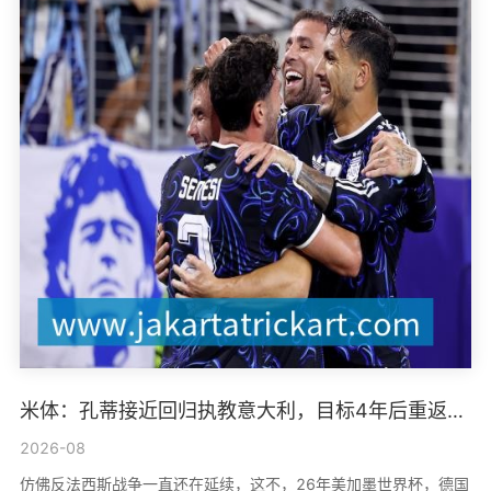
米体：孔蒂接近回归执教意大利，目标4年后重返世界杯
2026-08
仿佛反法西斯战争一直还在延续，这不，26年美加墨世界杯，德国