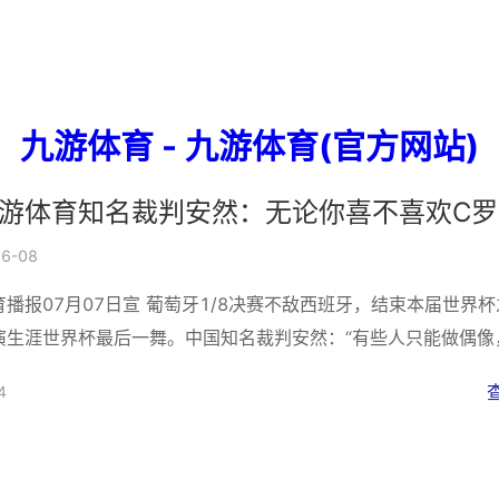
九游体育 - 九游体育(官方网站)
6-08
育播报07月07日宣 葡萄牙1/8决赛不敌西班牙，结束本届世界
演生涯世界杯最后一舞。中国知名裁判安然：“有些人只能做偶像
定是榜样。无论你喜不喜欢C罗，都必须承认，他是一代楷模
4