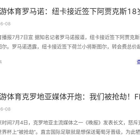
6-08
育播报7月7日宣 据知名记者罗马诺报道，纽卡接近签下阿贾克斯
图尔。罗马诺透露，纽卡接近签下荷兰小将斯图尔，转会费总价超
欧元，球员已同意加盟纽卡，俱乐部之间的谈判进展顺利。斯图
4
6-08
京时间7月4日，克罗地亚主流媒体之一《晚报》发表长文，怒斥
世界杯上“被抢劫”。直言国际足联就是想保送葡萄牙晋级，为此