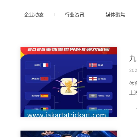
企业动态
行业资讯
媒体聚焦
202
体
上
必