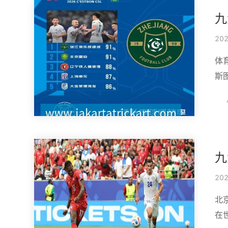
202
体
斯
万
202
北
在