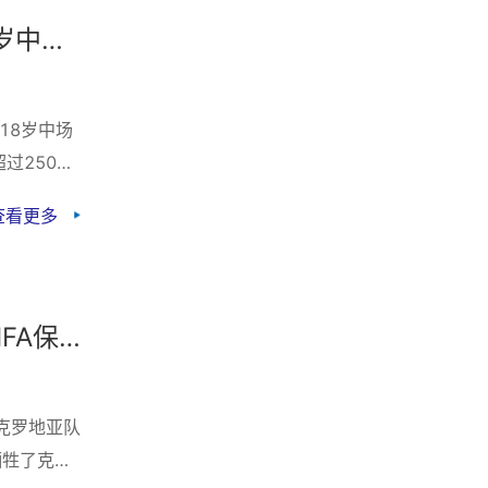
九游体育罗马诺：纽卡接近签下阿贾克斯18岁中场斯图尔，总价超2500万欧
18岁中场
过2500
查看更多
九游体育克罗地亚媒体开炮：我们被抢劫！FIFA保送葡萄牙 C罗靠施舍获最佳
克罗地亚队
牺牲了克罗