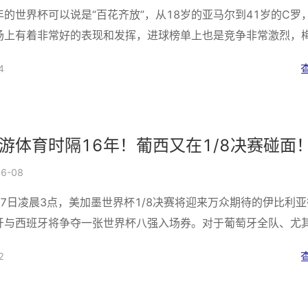
年的世界杯可以说是“百花齐放”，从18岁的亚马尔到41岁的C罗
场上有着非常好的表现和发挥，进球榜单上也是竞争非常激烈，
打进了6粒进球高居榜首，姆巴佩4场比赛也有6球入账，这两人
4
泽之前保持的世界杯总进球数
6-08
月7日凌晨3点，美加墨世界杯1/8决赛将迎来万众期待的伊比利
牙与西班牙将争夺一张世界杯八强入场券。对于葡萄牙全队、尤
而言，这场淘汰赛承载着长达16年的遗憾，是一场不折不扣的复
2
两队完整交锋档案，葡萄牙与西