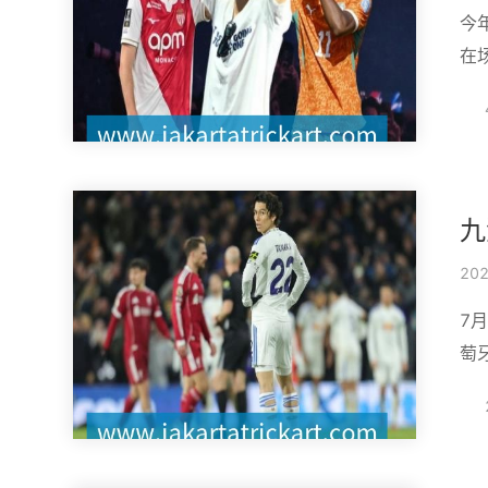
今
在
赛
洛
202
7
萄
罗
观