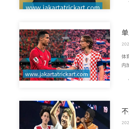
交
202
体
内
2
202