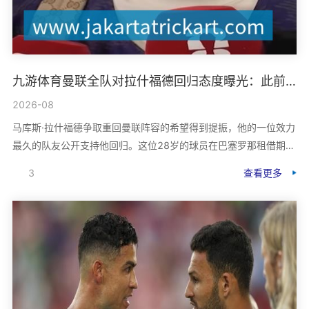
九游体育曼联全队对拉什福德回归态度曝光：此前声明令队友失望
2026-08
马库斯·拉什福德争取重回曼联阵容的希望得到提振，他的一位效力
最久的队友公开支持他回归。这位28岁的球员在巴塞罗那租借期间
表现令人印象深刻，预计将在今夏晚些时候回到老特拉福德报到。
3
查看更多
这位英格兰国脚在西班牙