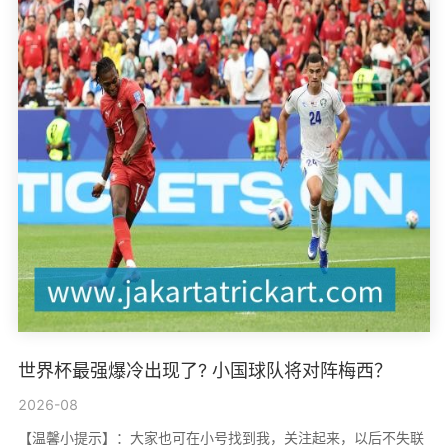
世界杯最强爆冷出现了? 小国球队将对阵梅西？
2026-08
【温馨小提示】：大家也可在小号找到我，关注起来，以后不失联