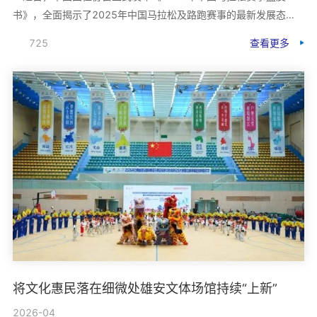
书》，全面揭示了2025年中国马拉松及路跑赛事的最新发展态
势。数据显示，2025年中国马拉松赛事继续
725
查看更多
将文化惠民落在细微处雄安文体场馆持续“上新”
2026-04