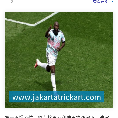
2
查看更多
斯、拉蒙·特拉茨、亚历
罗马不慌不忙，佩莱格里尼和迪巴拉都留下，德罗西又一次伸出援手