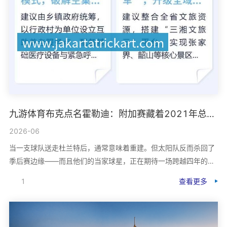
九游体育布克点名霍勒迪：附加赛藏着2021年总决赛恩怨局
2026-06
当一支球队送走杜兰特后，通常意味着重建。但太阳队反而杀回了
季后赛边缘——而且他们的当家球星，正在期待一场跨越四年的私
人对决。从"灾难"到重生：太阳队的意外赛季2024-25赛季对菲尼
1
查看更多
克斯太阳来说，开局剧本写满了悲观。凯文