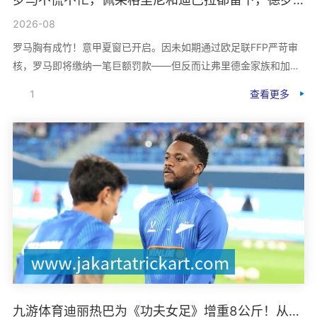
2026-08
罗马胸有成竹！意甲夏窗已开启。因未如期通过欧足联FFP严苛审
核，罗马即将缴纳一笔巨额罚款——但反而让弗里德金家族和加斯
佩里尼彻底安下心来，可以不慌不忙、按自身节奏稳步推进夏窗运
1
查看更多
作，无需为凑FFP数字被
九游体育迪丽热巴为《功夫女足》增重8公斤！从0开始学足球