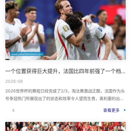
一个位置获得巨大提升，法国比四年前强了一个档次吗？
2026-08
2026世界杯的赛程已经完成了2/3，淘汰赛激战正酣，法国作为头
号争冠热门所展现出了的状态和效率令人望而生畏，奥利塞的出现
让这支球队比四年前更加强大。四年前的卡塔尔之旅，法国与阿根
4
查看更多
廷在决赛中踢得难解难