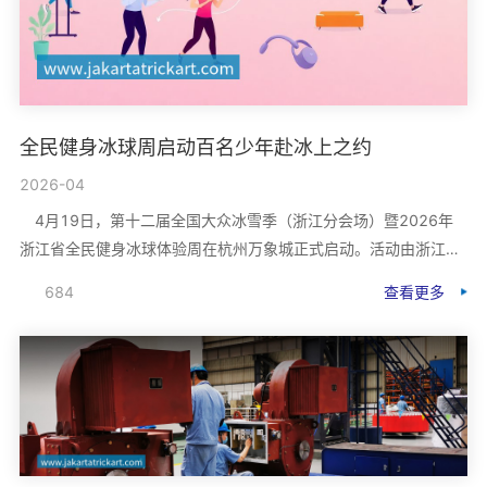
全民健身冰球周启动百名少年赴冰上之约
2026-04
4月19日，第十二届全国大众冰雪季（浙江分会场）暨2026年
浙江省全民健身冰球体验周在杭州万象城正式启动。活动由浙江省
全民健身中心主办，浙江省冰雪运动协会承
684
查看更多