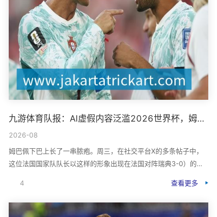
九游体育队报：AI虚假内容泛滥2026世界杯，姆巴佩等遭恶意造假
2026-08
姆巴佩下巴上长了一串脓疱。周三，在社交平台X的多条帖子中，
这位法国国家队队长以这样的形象出现在法国对阵瑞典3-0）的比
赛截图里。其中一条询问“姆巴佩下巴上的病症叫什么”的帖子，浏
4
查看更多
览量很快突破500万，