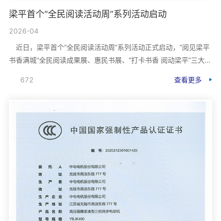
梁平首个“全民阅读活动周”系列活动启动
2026-04
近日，梁平首个“全民阅读活动周”系列活动正式启动，“阅见梁平
书香满城”全民阅读成果展、惠民书展、“打卡书香 阅动梁平”三大主
题活动同步开展，多元多彩的书香
672
查看更多