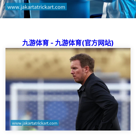
九游体育 - 九游体育(官方网站)