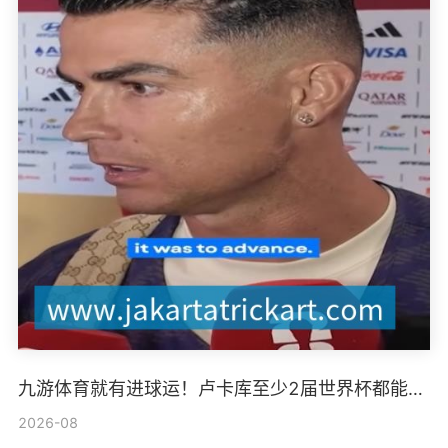
九游体育就有进球运！卢卡库至少2届世界杯都能打进3球，是比利时首人
2026-08