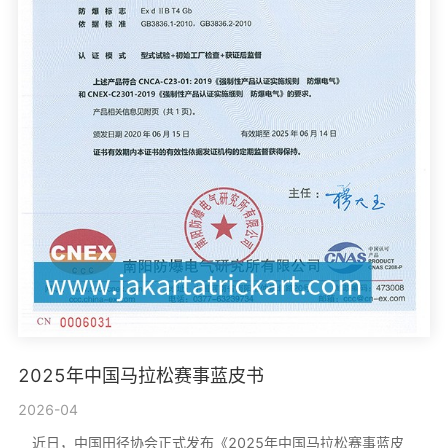
2025年中国马拉松赛事蓝皮书
2026-04
近日，中国田径协会正式发布《2025年中国马拉松赛事蓝皮