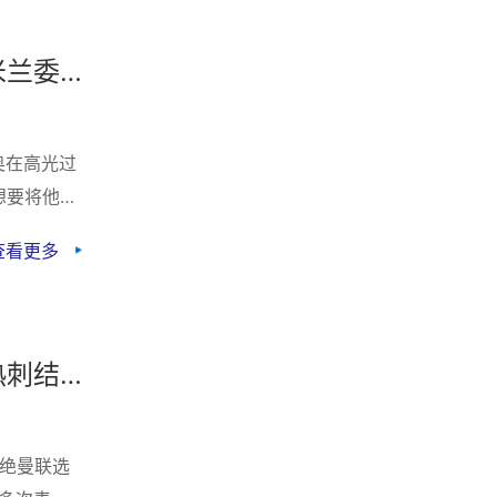
九游体育隆戈：莱奥未能靠世界杯提升身价米兰委托门德斯以6千万欧卖掉他
奥在高光过
想要将他卖
本
查看更多
九游体育曼晚：加斯科因当年为钱拒曼联选热刺结果后悔终身，M费要注意了
拒绝曼联选