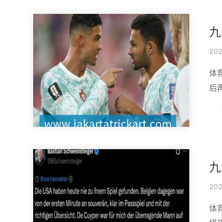
202
体
后
出
202
体