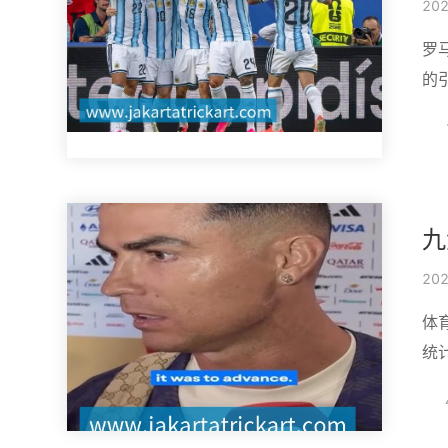
202
罗
的
为
202
体
统
首