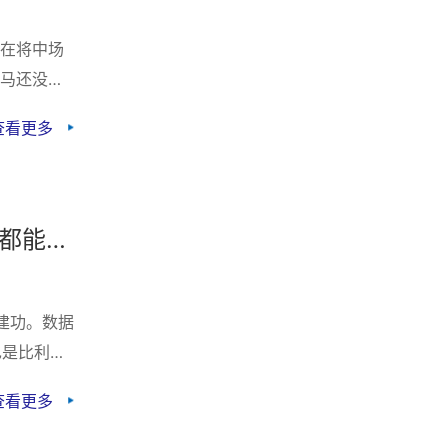
现在将中场
皇马还没有
，但
查看更多
九游体育就有进球运！卢卡库至少2届世界杯都能打进3球，是比利时首人
补建功。数据
也是比利时
查看更多