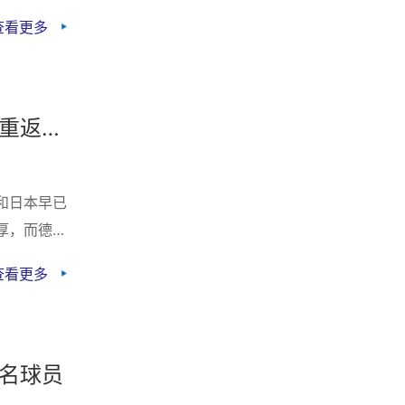
查看更多
米体：孔蒂接近回归执教意大利，目标4年后重返世界杯
和日本早已
厚，而德国
大
查看更多
名球员