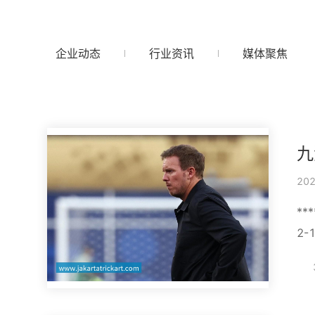
企业动态
行业资讯
媒体聚焦
202
*
2
问