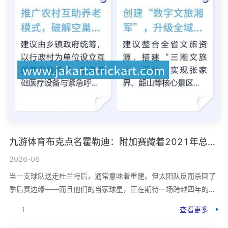
九游体育布克点名霍勒迪：附加赛藏着2021年总决赛恩怨局
2026-06
当一支球队送走杜兰特后，通常意味着重建。但太阳队反而杀回了
季后赛边缘——而且他们的当家球星，正在期待一场跨越四年的私
人对决。从"灾难"到重生：太阳队的意外赛季2024-25赛季对菲尼
1
查看更多
克斯太阳来说，开局剧本写满了悲观。凯文