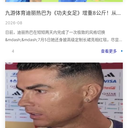
九游体育迪丽热巴为《功夫女足》增重8公斤！从0开始学足球
2026-08
日前，迪丽热巴在短短两天内完成了一次极致的风格切换
&mdash;&mdash;7月5日她还身披高级定制长裙亮相红毯，尽显优
雅华贵;次日现身机场时却换上连帽上衣与短裤，清爽运动装扮搭配
4
查看更多
白皙肤色和紧致线条