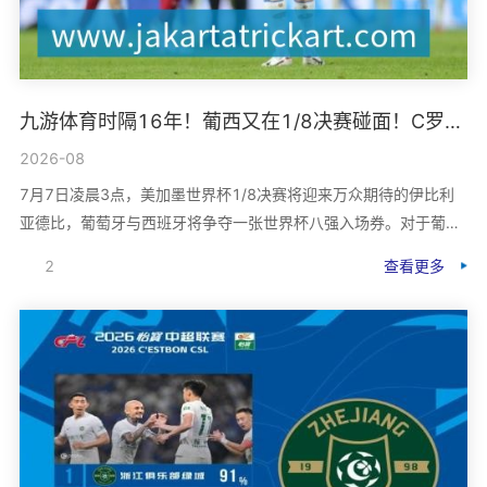
九游体育时隔16年！葡西又在1/8决赛碰面！C罗要复仇，当年0比1被淘汰！
2026-08
7月7日凌晨3点，美加墨世界杯1/8决赛将迎来万众期待的伊比利
亚德比，葡萄牙与西班牙将争夺一张世界杯八强入场券。对于葡萄
牙全队、尤其是队长C罗而言，这场淘汰赛承载着长达16年的遗
2
查看更多
憾，是一场不折不扣的复