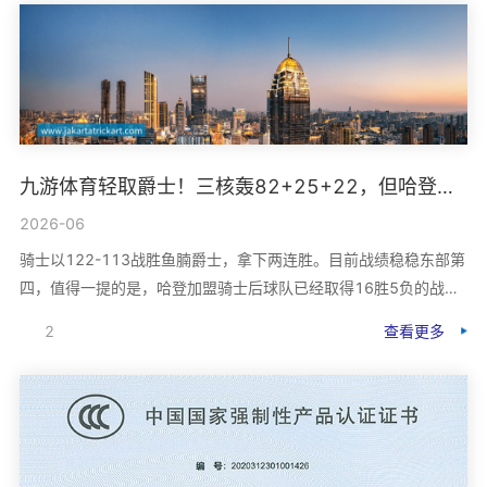
九游体育轻取爵士！三核轰82+25+22，但哈登有麻烦了，骑士要被演到第三
2026-06
骑士以122-113战胜鱼腩爵士，拿下两连胜。目前战绩稳稳东部第
四，值得一提的是，哈登加盟骑士后球队已经取得16胜5负的战
绩，这确实是肉眼可见改变比赛。哈登已经连续2场送出14次助攻
2
查看更多
了，毫无疑问整个骑士战力恐怖，确实达到