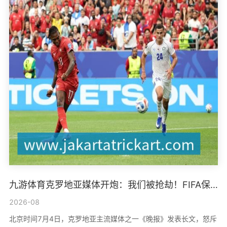
九游体育克罗地亚媒体开炮：我们被抢劫！FIFA保送葡萄牙 C罗靠施舍获最佳
2026-08
北京时间7月4日，克罗地亚主流媒体之一《晚报》发表长文，怒斥