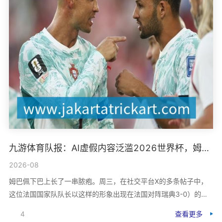
九游体育队报：AI虚假内容泛滥2026世界杯，姆巴佩等遭恶意造假
2026-08
姆巴佩下巴上长了一串脓疱。周三，在社交平台X的多条帖子中，
这位法国国家队队长以这样的形象出现在法国对阵瑞典3-0）的比
赛截图里。其中一条询问“姆巴佩下巴上的病症叫什么”的帖子，浏
4
查看更多
览量很快突破500万，