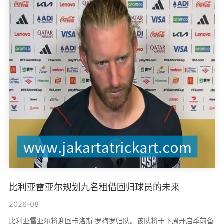
比利亚雷亚尔规划九名租借回归球员的未来
2026-08
比利亚雷亚尔将迎回卡洛斯·罗梅罗归队。该队将于下周开启季前备