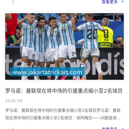
2
查看更多
了一个惊天冷门。而意大
罗马诺：曼联现在将中场的引援重点缩小至2名球员
2026-08
罗马诺：曼联现在将中场的引援重点缩小至2名球员罗马诺：曼联
现在将中场的引援重点缩小至2名球员：琼阿梅尼——问题是球员
的薪水以及皇马还没有为球员离队开绿灯；亚历克斯·斯科特—伯恩