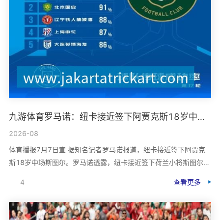
九游体育罗马诺：纽卡接近签下阿贾克斯18岁中场斯图尔，总价超2500万欧
2026-08
体育播报7月7日宣 据知名记者罗马诺报道，纽卡接近签下阿贾克
斯18岁中场斯图尔。罗马诺透露，纽卡接近签下荷兰小将斯图尔，
转会费总价超过2500万欧元，球员已同意加盟纽卡，俱乐部之间
4
查看更多
的谈判进展顺利。斯图