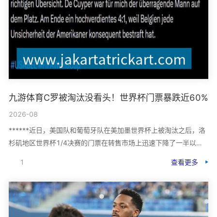
九游体育C罗被淘汰没看头！世界杯门票暴跌近60%
2026-08
******近日，美国队和葡萄牙队在美加墨世界杯上被淘汰之后，洛
杉矶地区世界杯1/4决赛的门票在转售市场上迅速下降了一半以
上，这是决赛之前该赛事门票价格的最新一次下调。数据显示，截
1
查看更多
至北京时间7月8日，即将于本周五