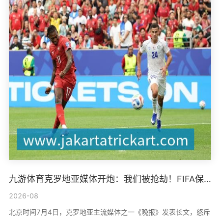
九游体育克罗地亚媒体开炮：我们被抢劫！FIFA保送葡萄牙 C罗靠施舍获最佳
2026-08
北京时间7月4日，克罗地亚主流媒体之一《晚报》发表长文，怒斥