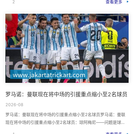
2
查看更多
了一个惊天冷门。而意大
罗马诺：曼联现在将中场的引援重点缩小至2名球员
2026-08
罗马诺：曼联现在将中场的引援重点缩小至2名球员罗马诺：曼联
现在将中场的引援重点缩小至2名球员：琼阿梅尼——问题是球员
的薪水以及皇马还没有为球员离队开绿灯；亚历克斯·斯科特—伯恩