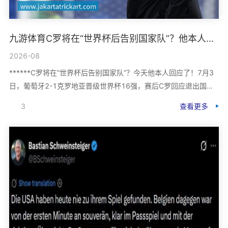
九游体育C罗将在“世界杯后告别国家队”？他本人回应了
2026-08
******C罗将在“世界杯后告别国家队”？今天他本人回应了！7月3
日，葡萄牙2-1克罗地亚晋级世界杯16强，赛后C罗回应退出国家
队传闻时表示，先得问问家人，“我的未来在此刻并不重要，我会和
3
查看更多
家人商量之后再做出决定