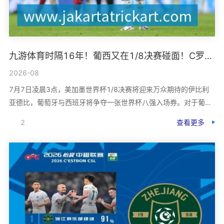
九游体育时隔16年！葡西又在1/8决赛碰面！C罗要复仇，当年0比1被淘汰！
2026-08
7月7日凌晨3点，美加墨世界杯1/8决赛将迎来万众期待的伊比利
亚德比，葡萄牙与西班牙将争夺一张世界杯八强入场券。对于葡萄
牙全队、尤其是队长C罗而言，这场淘汰赛承载着长达16年的遗
2
查看更多
憾，是一场不折不扣的复