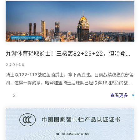
九游体育轻取爵士！三核轰82+25+22，但哈登有麻烦了，骑士要被演到第三
2026-06
骑士以122-113战胜鱼腩爵士，拿下两连胜。目前战绩稳稳东部第
四，值得一提的是，哈登加盟骑士后球队已经取得16胜5负的战
绩，这确实是肉眼可见改变比赛。哈登已经连续2场送出14次助攻
2
查看更多
了，毫无疑问整个骑士战力恐怖，确实达到