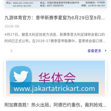
九游体育官方：意甲新赛季夏窗为6月29日至9月1日，冬窗1月2日至2月1日
2026-06
4月27日，据意大利足协官方消息，新赛季意大利足球转会窗口的
时间已正式公布。在2026-27赛季意甲联赛中，夏季转会窗口将于
2026年6月29日开启，并于9月1日20:00关闭。冬季转会窗口则
3
查看更多
将于2027年1月2日开启，
附加赛首胜！热火出局，阿德巴约重伤，裁判抢戏，最佳新秀遭弃用