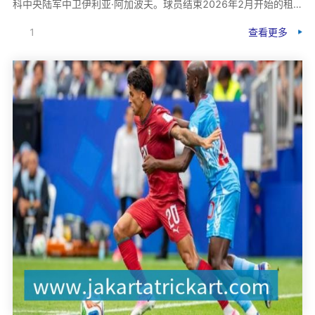
科中央陆军中卫伊利亚·阿加波夫。球员结束2026年2月开始的租
借期后，与乌法签下永久合同，新约至2027年夏天。图片由AI生
1
查看更多
成25岁的阿加