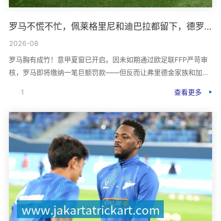
罗马不慌不忙，佩莱格里尼和迪巴拉都留下，德罗西又一次伸出援手
2026-08
罗马胸有成竹！意甲夏窗已开启。因未如期通过欧足联FFP严苛审
核，罗马即将缴纳一笔巨额罚款——但反而让弗里德金家族和加斯
佩里尼彻底安下心来，可以不慌不忙、按自身节奏稳步推进夏窗运
1
查看更多
作，无需为凑FFP数字被