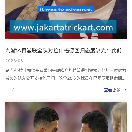
九游体育曼联全队对拉什福德回归态度曝光：此前声明令队友失望
2026-08
马库斯·拉什福德争取重回曼联阵容的希望得到提振，他的一位效力
最久的队友公开支持他回归。这位28岁的球员在巴塞罗那租借期间
表现令人印象深刻，预计将在今夏晚些时候回到老特拉福德报到。
3
查看更多
这位英格兰国脚在西班牙