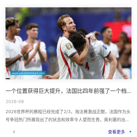
一个位置获得巨大提升，法国比四年前强了一个档次吗？
2026-08
2026世界杯的赛程已经完成了2/3，淘汰赛激战正酣，法国作为头
号争冠热门所展现出了的状态和效率令人望而生畏，奥利塞的出现
让这支球队比四年前更加强大。四年前的卡塔尔之旅，法国与阿根
4
查看更多
廷在决赛中踢得难解难