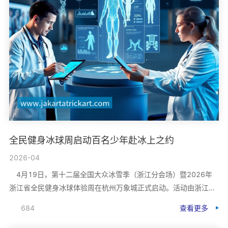
全民健身冰球周启动百名少年赴冰上之约
2026-04
4月19日，第十二届全国大众冰雪季（浙江分会场）暨2026年
浙江省全民健身冰球体验周在杭州万象城正式启动。活动由浙江省
全民健身中心主办，浙江省冰雪运动协会承
684
查看更多