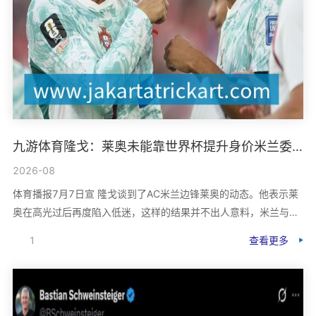
九游体育隆戈：莱奥未能靠世界杯提升身价米兰委托门德斯以6千万欧卖掉他
2026-08
体育播报7月7日宣 隆戈谈到了AC米兰边锋莱奥的动态。他表示莱
奥在高光过后再度陷入低迷，这样的结果并不出人意料，米兰与经
纪人门德斯想要将他卖出高价，可谓困难重重。红黑军团、葡萄牙
1
查看更多
国家队、当然还有莱奥本