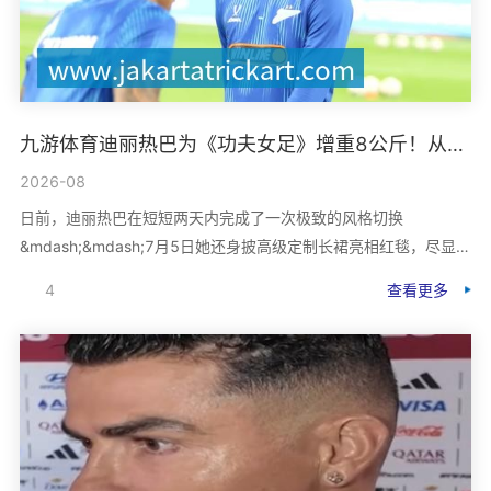
九游体育迪丽热巴为《功夫女足》增重8公斤！从0开始学足球
2026-08
日前，迪丽热巴在短短两天内完成了一次极致的风格切换
&mdash;&mdash;7月5日她还身披高级定制长裙亮相红毯，尽显优
雅华贵;次日现身机场时却换上连帽上衣与短裤，清爽运动装扮搭配
4
查看更多
白皙肤色和紧致线条