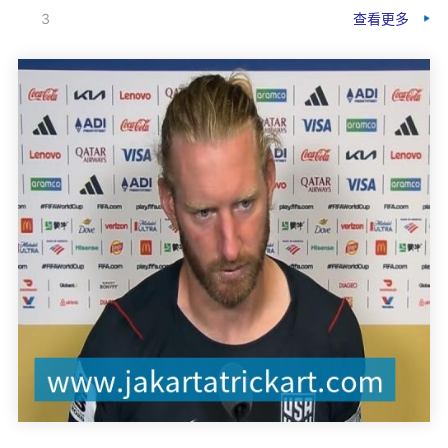
·加斯科因曾多次表达悔意，后悔当年为了钱而选择加盟热刺而非曼
3
查看更多
联。1988年，加斯