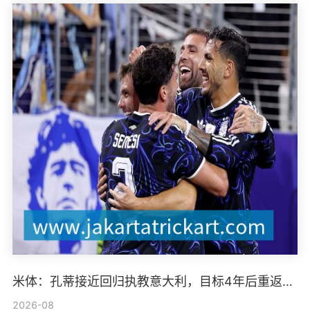
米体：孔蒂接近回归执教意大利，目标4年后重返世界杯
2026-08