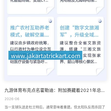
九游体育布克点名霍勒迪：附加赛藏着2021年总决赛恩怨局
2026-06
当一支球队送走杜兰特后，通常意味着重建。但太阳队反而杀回了