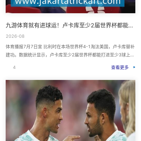
九游体育就有进球运！卢卡库至少2届世界杯都能打进3球，是比利时首人
2026-08
体育播报7月7日宣 比利时在本场世界杯4-1淘汰美国，卢卡库替补
建功。数据统计显示，卢卡库至少2届世界杯都能打进至少3球上次
2018），也是比利时首人。
4
查看更多