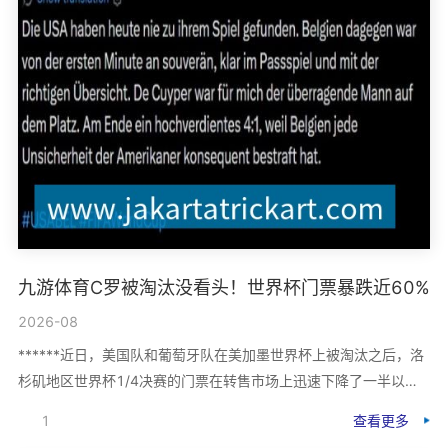
九游体育C罗被淘汰没看头！世界杯门票暴跌近60%
2026-08
******近日，美国队和葡萄牙队在美加墨世界杯上被淘汰之后，洛
杉矶地区世界杯1/4决赛的门票在转售市场上迅速下降了一半以
上，这是决赛之前该赛事门票价格的最新一次下调。数据显示，截
1
查看更多
至北京时间7月8日，即将于本周五