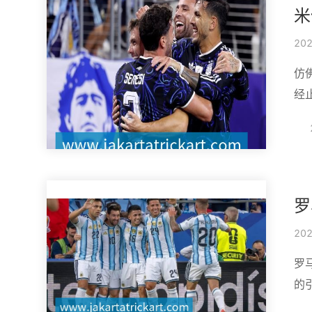
202
仿
经
在
罗
202
罗
的
为