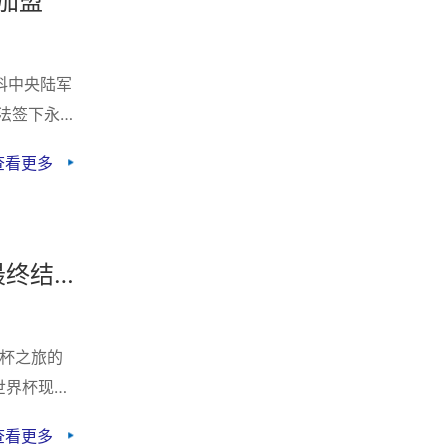
加盟
科中央陆军
乌法签下永
查看更多
田中碧心中最浓烈的情绪是不甘和愧疚遗憾最终结果未能匹配付出
界杯之旅的
世界杯现在
支球
查看更多