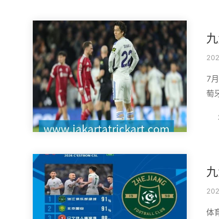
202
7
萄
罗
202
体