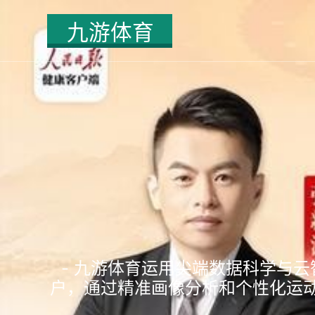
- 九游体育运用尖端数据科学与云
户，通过精准画像分析和个性化运动