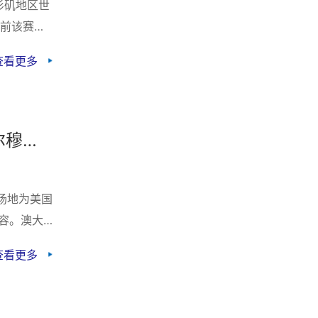
杉矶地区世
之前该赛事
于本周五
查看更多
九游体育澳大利亚vs埃及：萨拉赫领衔，马尔穆什、伊兰昆达出战
赛场地为美国
容。澳大
查看更多