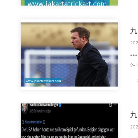
202
*
2
问
202