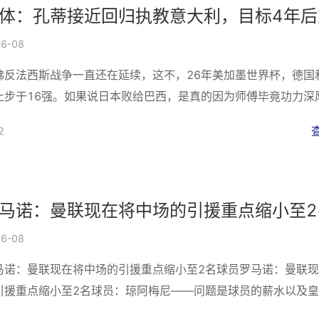
6-08
佛反法西斯战争一直还在延续，这不，26年美加墨世界杯，德国
止步于16强。如果说日本败给巴西，是真的因为师傅毕竟功力深
最后的点球大战不敌巴拉圭，也算是爆出了一个惊天冷门。而意
2
马诺：曼联现在将中场的引援重点缩小至2
6-08
马诺：曼联现在将中场的引援重点缩小至2名球员罗马诺：曼联
引援重点缩小至2名球员：琼阿梅尼——问题是球员的薪水以及
球员离队开绿灯；亚历克斯·斯科特—伯恩茅斯不愿放走这名球员