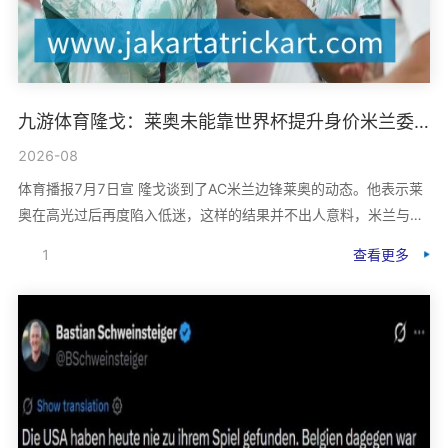
九游体育隆戈：莱奥未能靠世界杯提升身价米兰委托门德斯以6千万欧卖掉他
2026-08
体育播报7月7日宣 隆戈谈到了AC米兰边锋莱奥的动态。他表示莱
奥在高光过后再度陷入低迷，这样的结果并不出人意料，米兰与经
纪人门德斯想要将他卖出高价，可谓困难重重。红黑军团、葡萄牙
1
查看更多
国家队、当然还有莱奥本