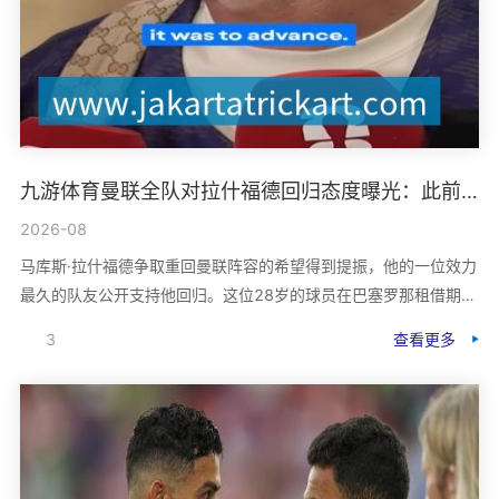
九游体育曼联全队对拉什福德回归态度曝光：此前声明令队友失望
2026-08
马库斯·拉什福德争取重回曼联阵容的希望得到提振，他的一位效力
最久的队友公开支持他回归。这位28岁的球员在巴塞罗那租借期间
表现令人印象深刻，预计将在今夏晚些时候回到老特拉福德报到。
3
查看更多
这位英格兰国脚在西班牙