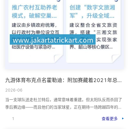
九游体育布克点名霍勒迪：附加赛藏着2021年总决赛恩怨局
2026-06
当一支球队送走杜兰特后，通常意味着重建。但太阳队反而杀回了
季后赛边缘——而且他们的当家球星，正在期待一场跨越四年的私
人对决。从"灾难"到重生：太阳队的意外赛季2024-25赛季对菲尼
1
查看更多
克斯太阳来说，开局剧本写满了悲观。凯文