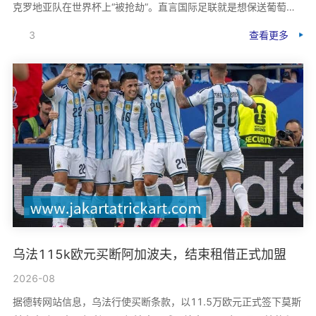
克罗地亚队在世界杯上“被抢劫”。直言国际足联就是想保送葡萄牙
晋级，为此牺牲了克罗地亚这样小国的世界杯梦想。在此前结束的
3
查看更多
世界杯1/16决赛中，
乌法115k欧元买断阿加波夫，结束租借正式加盟
2026-08
据德转网站信息，乌法行使买断条款，以11.5万欧元正式签下莫斯