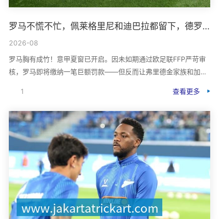
罗马不慌不忙，佩莱格里尼和迪巴拉都留下，德罗西又一次伸出援手
2026-08
罗马胸有成竹！意甲夏窗已开启。因未如期通过欧足联FFP严苛审
核，罗马即将缴纳一笔巨额罚款——但反而让弗里德金家族和加斯
佩里尼彻底安下心来，可以不慌不忙、按自身节奏稳步推进夏窗运
1
查看更多
作，无需为凑FFP数字被