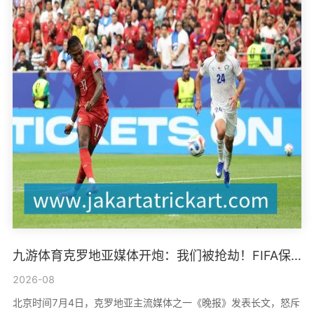
九游体育克罗地亚媒体开炮：我们被抢劫！FIFA保送葡萄牙 C罗靠施舍获最佳
2026-08
北京时间7月4日，克罗地亚主流媒体之一《晚报》发表长文，怒斥