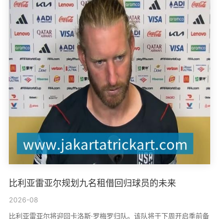
比利亚雷亚尔规划九名租借回归球员的未来
2026-08
比利亚雷亚尔将迎回卡洛斯·罗梅罗归队。该队将于下周开启季前备