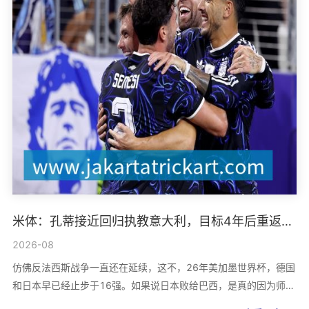
米体：孔蒂接近回归执教意大利，目标4年后重返世界杯
2026-08
仿佛反法西斯战争一直还在延续，这不，26年美加墨世界杯，德国
和日本早已经止步于16强。如果说日本败给巴西，是真的因为师傅
毕竟功力深厚，而德国在最后的点球大战不敌巴拉圭，也算是爆出