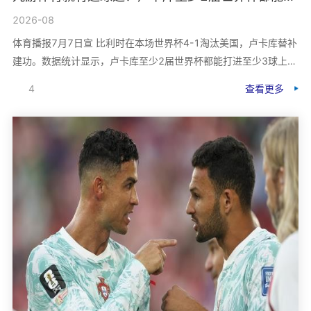
2026-08
体育播报7月7日宣 比利时在本场世界杯4-1淘汰美国，卢卡库替补
建功。数据统计显示，卢卡库至少2届世界杯都能打进至少3球上次
2018），也是比利时首人。
4
查看更多