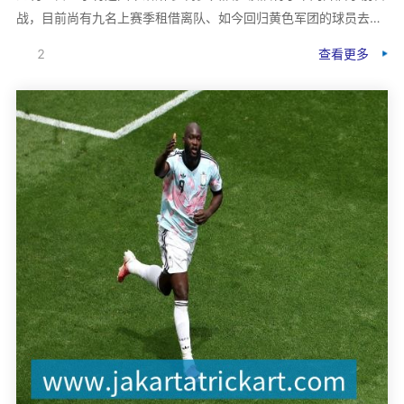
战，目前尚有九名上赛季租借离队、如今回归黄色军团的球员去向
待敲定：卡洛斯·罗梅罗、伊利亚斯·阿科马奇、蒂亚戈·费尔南德
2
查看更多
斯、拉蒙·特拉茨、亚历