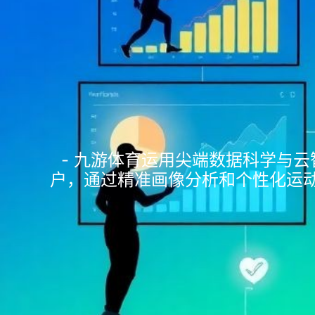
- 九游体育运用尖端数据科学与云
户，通过精准画像分析和个性化运动