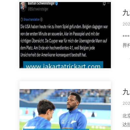
202
*
界
门
202
北
达