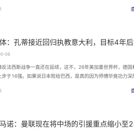
亚首发：18-帕特里克-比奇、3-奇尔卡蒂、5-乔丹
1
6-08
佛反法西斯战争一直还在延续，这不，26年美加墨世界杯，德国
止步于16强。如果说日本败给巴西，是真的因为师傅毕竟功力深
最后的点球大战不敌巴拉圭，也算是爆出了一个惊天冷门。而意
2
马诺：曼联现在将中场的引援重点缩小至2