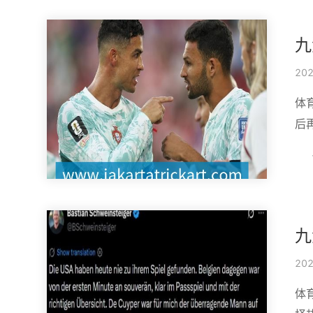
202
体
后
出
202
体