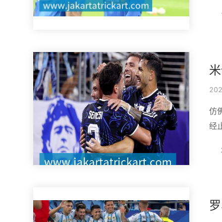
利
202
仿
经
在
罗