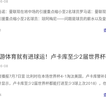
6-08
马诺：曼联现在将中场的引援重点缩小至2名球员罗马诺：曼联
引援重点缩小至2名球员：琼阿梅尼——问题是球员的薪水以及
球员离队开绿灯；亚历克斯·斯科特—伯恩茅斯不愿放走这名球员
1
6-08
育播报7月7日宣 比利时在本场世界杯4-1淘汰美国，卢卡库替
计显示，卢卡库至少2届世界杯都能打进至少3球上次2018），
人。
4