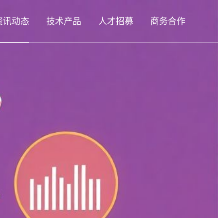
资讯动态
技术产品
人才招募
商务合作