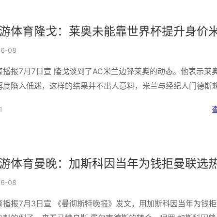
6-08
育播报7月7日宣 隆戈谈到了AC米兰边锋莱奥的动态。他表示莱
再度陷入低迷，这样的结果并不出人意料，米兰与经纪人门德斯
高价，可谓困难重重。红黑军团、葡萄牙国家队、当然还有莱奥
1
6-08
育播报7月3日宣 《曼彻斯特晚报》发文，用加斯科因当年为钱