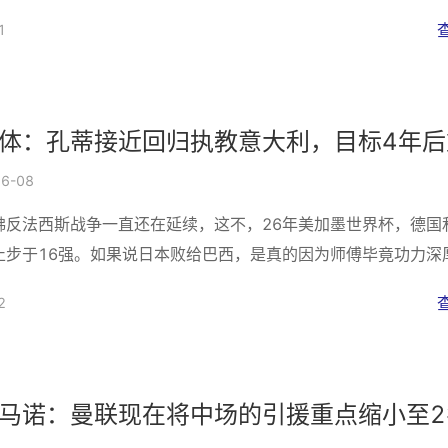
亚首发：18-帕特里克-比奇、3-奇尔卡蒂、5-乔丹
1
6-08
佛反法西斯战争一直还在延续，这不，26年美加墨世界杯，德国
止步于16强。如果说日本败给巴西，是真的因为师傅毕竟功力深
最后的点球大战不敌巴拉圭，也算是爆出了一个惊天冷门。而意
2
马诺：曼联现在将中场的引援重点缩小至2