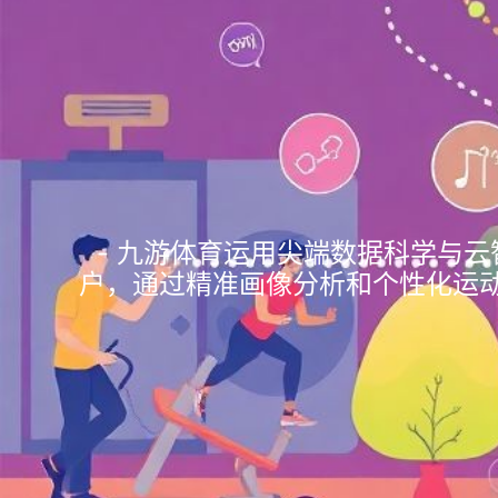
- 九游体育运用尖端数据科学与云
户，通过精准画像分析和个性化运动