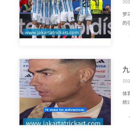
202
罗
的
为
202
体
统
首